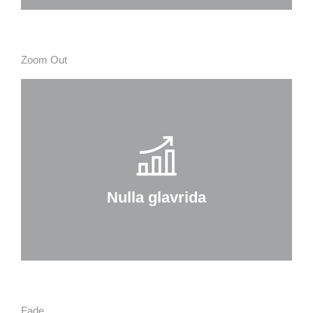
Zoom Out
Nulla glavrida
Curabitur lacinia, sapien et hendrerit
tincidunt, ante urna interdum nunc, quis
venenatis quam ipsum ac velit.
Nulla glavrida
Details
Fade