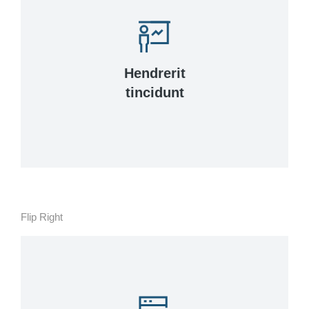
View Details
venenatis quam ipsum ac velit.
Hendrerit
tincidunt, ante urna interdum nunc, quis
tincidunt
Curabitur lacinia, sapien et hendrerit
Flip Right