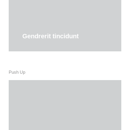
Details
Gendrerit tincidunt
Push Up