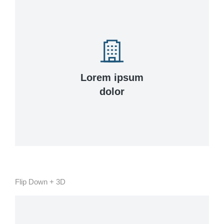
View Details
Lorem ipsum
urna interdum nunc, quis venenatis!
dolor
Lacinia sapien - et hendrerit tincidunt, ante
Flip Down + 3D