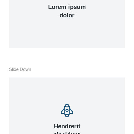
Lorem ipsum
dolor
Curabitur lacinia, sapien et hendrerit
tincidunt, ante urna interdum nunc, quis
venenatis quam ipsum ac velit.
View Details
Slide Down
Lacinia sapien - et hendrerit tincidunt, ante
urna interdum nunc, quis venenatis!
View Details
Hendrerit