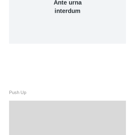
Ante urna
interdum
View Details
Push Up