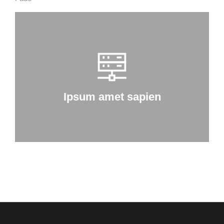
Ipsum amet sapien
Curabitur lacinia, sapien et hendrerit
tincidunt, ante urna interdum nunc, quis
venenatis quam ipsum ac velit.
Ipsum amet sapien
Details