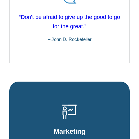
“Don’t be afraid to give up the good to go
for the great.”
– John D. Rockefeller
Marketing